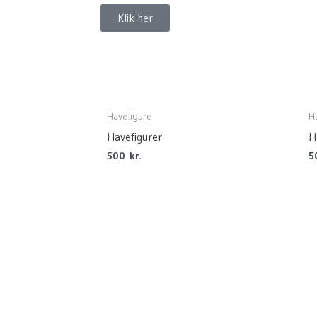
Klik her
Havefigure
H
Havefigurer
H
500
kr.
5