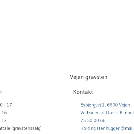
Vejen gravsten
r
Kontakt
0 - 17
Esbjergvej 1, 6600 Vejen
- 16
Ved siden af Dres's Plænek
- 13
75 50 00 66
aftale (gravstenssalg)
Kolding.stenhuggeri@mail