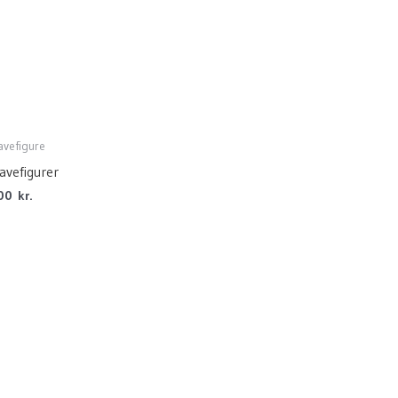
avefigure
avefigurer
00
kr.