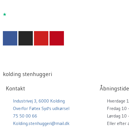
F
I
Y
P
a
n
o
i
c
s
u
n
e
t
t
t
b
a
u
e
o
g
b
r
kolding stenhuggeri
o
r
e
e
k
a
s
Kontakt
Åbningstide
m
t
Industrivej 3, 6000 Kolding
Hverdage 1
Overfor Føtex Syd's udkørsel
Fredag 10 
75 50 00 66
Lørdag 10 
Kolding.stenhuggeri@mail.dk
Eller efter 