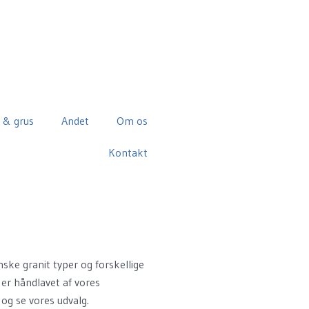
 & grus
Andet
Om os
Kontakt
ke granit typer og forskellige
e er håndlavet af vores
og se vores udvalg.