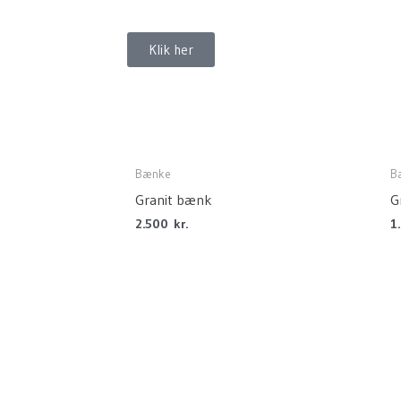
Klik her
Bænke
B
Granit bænk
G
2.500
kr.
1