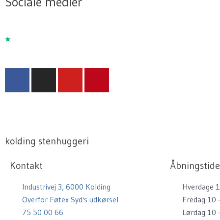
Sociale medier
F
I
Y
P
a
n
o
i
c
s
u
n
e
t
t
t
b
a
u
e
o
g
b
r
kolding stenhuggeri
o
r
e
e
k
a
s
Kontakt
Åbningstide
m
t
Industrivej 3, 6000 Kolding
Hverdage 1
Overfor Føtex Syd's udkørsel
Fredag 10 
75 50 00 66
Lørdag 10 