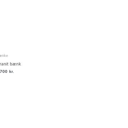
ænke
ranit bænk
.700
kr.