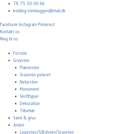
Gå
Tlf. 75 50 00 66
til
kolding.stenhuggeri@mail.dk
indholdet
Facebook
Instagram
Pinterest
Kontakt os
Ring til os
Forside
Gravsten
Plænesten
Gravsten poleret
Natursten
Monument
Skrifttyper
Dekoration
Tilbehør
Sand & grus
Andet
Logosten/Gårdsten/Gravsten