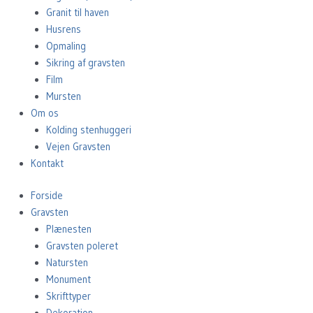
Granit til haven
Husrens
Opmaling
Sikring af gravsten
Film
Mursten
Om os
Kolding stenhuggeri
Vejen Gravsten
Kontakt
Forside
Gravsten
Plænesten
Gravsten poleret
Natursten
Monument
Skrifttyper
Dekoration