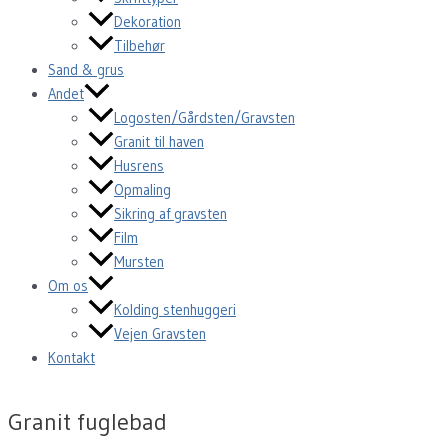
Dekoration
Tilbehør
Sand & grus
Andet
Logosten/Gårdsten/Gravsten
Granit til haven
Husrens
Opmaling
Sikring af gravsten
Film
Mursten
Om os
Kolding stenhuggeri
Vejen Gravsten
Kontakt
Granit fuglebad