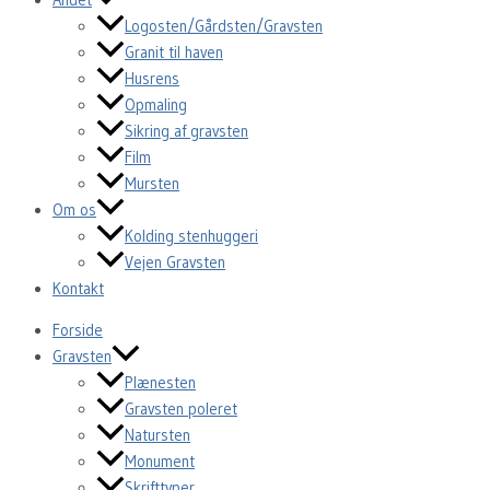
Logosten/Gårdsten/Gravsten
Granit til haven
Husrens
Opmaling
Sikring af gravsten
Film
Mursten
Om os
Kolding stenhuggeri
Vejen Gravsten
Kontakt
Forside
Gravsten
Plænesten
Gravsten poleret
Natursten
Monument
Skrifttyper