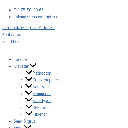
Gå
Tlf. 75 50 00 66
til
kolding.stenhuggeri@mail.dk
indholdet
Facebook
Instagram
Pinterest
Kontakt os
Ring til os
Forside
Gravsten
Plænesten
Gravsten poleret
Natursten
Monument
Skrifttyper
Dekoration
Tilbehør
Sand & grus
Andet