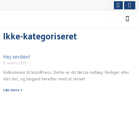
Gå
til
indholdet
SAND & GRUS
Ikke-kategoriseret
Hej verden!
5. marts 2019
Velkommen til WordPress. Dette er dit første indlæg. Rediger eller
slet det, og begynd herefter med at skrive!
Læs mere »