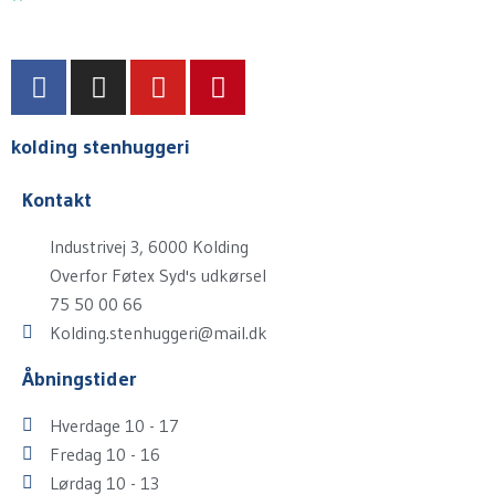
F
I
Y
P
a
n
o
i
c
s
u
n
kolding stenhuggeri
e
t
t
t
b
a
u
e
Kontakt
o
g
b
r
o
r
e
e
Industrivej 3, 6000 Kolding
k
a
s
Overfor Føtex Syd's udkørsel
m
t
75 50 00 66
Kolding.stenhuggeri@mail.dk
Åbningstider
Hverdage 10 - 17
Fredag 10 - 16
Lørdag 10 - 13