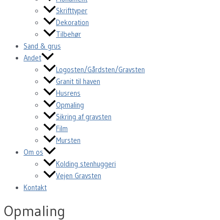
Skrifttyper
Dekoration
Tilbehør
Sand & grus
Andet
Logosten/Gårdsten/Gravsten
Granit til haven
Husrens
Opmaling
Sikring af gravsten
Film
Mursten
Om os
Kolding stenhuggeri
Vejen Gravsten
Kontakt
Opmaling