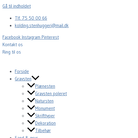
Gå til indholdet
Tlf. 75 50 00 66
kolding.stenhuggeri@mail.dk
Facebook
Instagram
Pinterest
Kontakt os
Ring til os
Forside
Gravsten
Plænesten
Gravsten poleret
Natursten
Monument
Skrifttyper
Dekoration
Tilbehør
Sand & grus