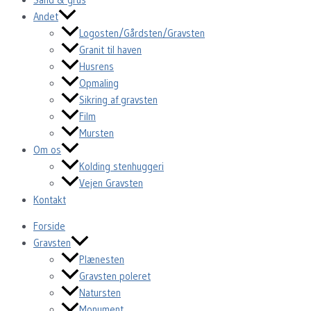
Andet
Logosten/Gårdsten/Gravsten
Granit til haven
Husrens
Opmaling
Sikring af gravsten
Film
Mursten
Om os
Kolding stenhuggeri
Vejen Gravsten
Kontakt
Forside
Gravsten
Plænesten
Gravsten poleret
Natursten
Monument