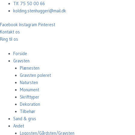
Gå
Tlf. 75 50 00 66
til
kolding.stenhuggeri@mail.dk
indholdet
Facebook
Instagram
Pinterest
Kontakt os
Ring til os
Forside
Gravsten
Plænesten
Gravsten poleret
Natursten
Monument
Skrifttyper
Dekoration
Tilbehør
Sand & grus
Andet
Logosten/Gårdsten/Gravsten