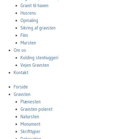
Granit til haven
Husrens
Opmaling
Sikring af gravsten
Film
Mursten
Om os
Kolding stenhuggeri
Vejen Gravsten
Kontakt
Forside
Gravsten
Plænesten
Gravsten poleret
Natursten
Monument
Skrifttyper
Dekoration