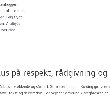
tenhugger i
ersonligt minde.
r vi dig trygt
n. Vi tilbyder
asset dine
s på respekt, rådgivning og
 både overvældende og sårbart. Som stenhugger i Kolding gør vi en
, farve, tekst og dekoration – og vejleder omkring kirkegårdsregler