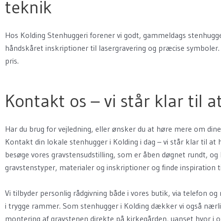
teknik
Hos Kolding Stenhuggeri forener vi godt, gammeldags stenhugge
håndskåret inskriptioner til lasergravering og præcise symboler
pris.
Kontakt os – vi står klar til 
Har du brug for vejledning, eller ønsker du at høre mere om din
Kontakt din lokale stenhugger i Kolding i dag – vi står klar til a
besøge vores gravstensudstilling, som er åben døgnet rundt, og l
gravstenstyper, materialer og inskriptioner og finde inspiration t
Vi tilbyder personlig rådgivning både i vores butik, via telefon 
i trygge rammer. Som stenhugger i Kolding dækker vi også nærligg
montering af gravstenen direkte på kirkegården, uanset hvor i o