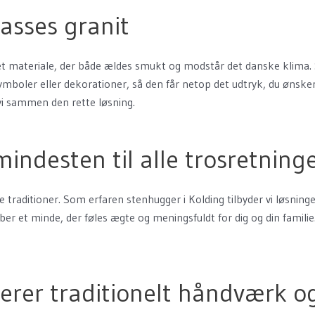
lasses granit
 – et materiale, der både ældes smukt og modstår det danske klima
, symboler eller dekorationer, så den får netop det udtryk, du øns
 vi sammen den rette løsning.
indesten til alle trosretning
e traditioner. Som erfaren stenhugger i Kolding tilbyder vi løsninger
ber et minde, der føles ægte og meningsfuldt for dig og din familie
erer traditionelt håndværk 