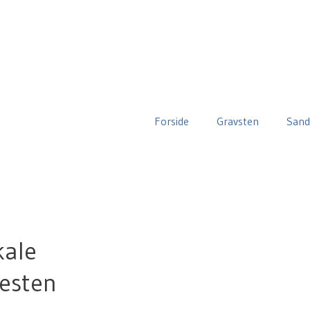
Forside
Gravsten
Sand
kale
desten