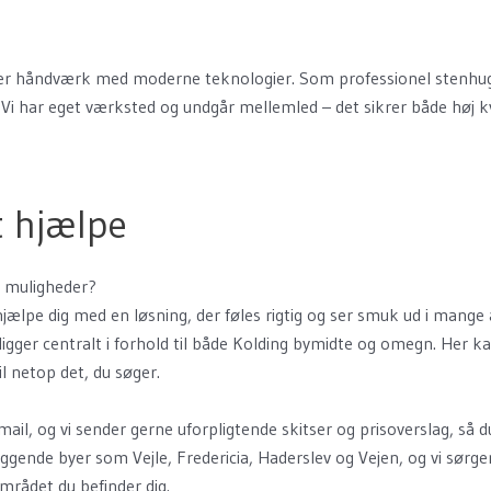
r håndværk med moderne teknologier. Som professionel stenhugger 
. Vi har eget værksted og undgår mellemled – det sikrer både høj 
at hjælpe
e muligheder?
t hjælpe dig med en løsning, der føles rigtig og ser smuk ud i mang
igger centralt i forhold til både Kolding bymidte og omegn. Her ka
il netop det, du søger.
og mail, og vi sender gerne uforpligtende skitser og prisoverslag, 
ende byer som Vejle, Fredericia, Haderslev og Vejen, og vi sørger 
mrådet du befinder dig.