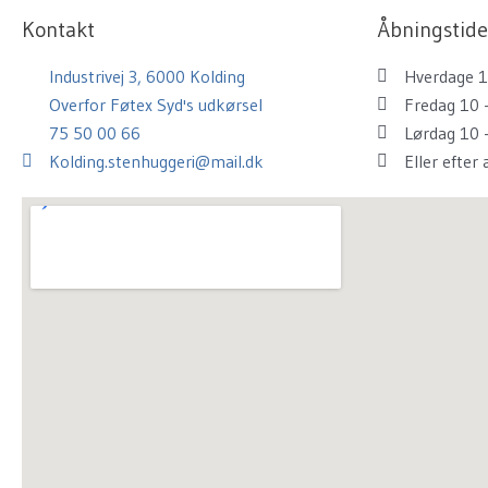
k
a
s
Kontakt
Åbningstide
m
t
Industrivej 3, 6000 Kolding
Hverdage 1
Overfor Føtex Syd's udkørsel
Fredag 10 
75 50 00 66
Lørdag 10 
Kolding.stenhuggeri@mail.dk
Eller efter 