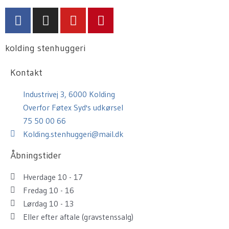
F
I
Y
P
a
n
o
i
c
s
u
n
kolding stenhuggeri
e
t
t
t
b
a
u
e
Kontakt
o
g
b
r
o
r
e
e
Industrivej 3, 6000 Kolding
k
a
s
Overfor Føtex Syd's udkørsel
m
t
75 50 00 66
Kolding.stenhuggeri@mail.dk
Åbningstider
Hverdage 10 - 17
Fredag 10 - 16
Lørdag 10 - 13
Eller efter aftale (gravstenssalg)