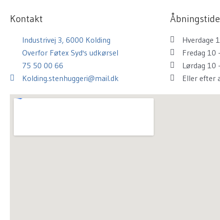
k
a
s
Kontakt
Åbningstide
m
t
Industrivej 3, 6000 Kolding
Hverdage 1
Overfor Føtex Syd's udkørsel
Fredag 10 
75 50 00 66
Lørdag 10 
Kolding.stenhuggeri@mail.dk
Eller efter 