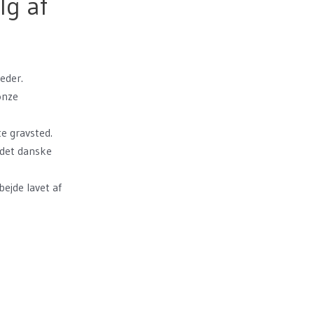
lg af
eder.
onze
te gravsted.
l det danske
bejde lavet af