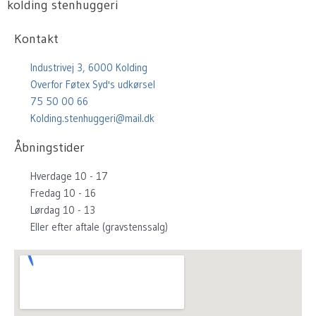
kolding stenhuggeri
e
t
t
t
b
a
u
e
Kontakt
o
g
b
r
o
r
e
e
Industrivej 3, 6000 Kolding
k
a
s
Overfor Føtex Syd's udkørsel
m
t
75 50 00 66
Kolding.stenhuggeri@mail.dk
Åbningstider
Hverdage 10 - 17
Fredag 10 - 16
Lørdag 10 - 13
Eller efter aftale (gravstenssalg)