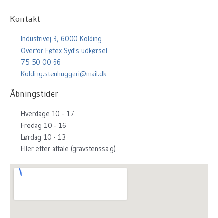
b
a
u
e
Kontakt
o
g
b
r
o
r
e
e
Industrivej 3, 6000 Kolding
k
a
s
Overfor Føtex Syd's udkørsel
m
t
75 50 00 66
Kolding.stenhuggeri@mail.dk
Åbningstider
Hverdage 10 - 17
Fredag 10 - 16
Lørdag 10 - 13
Eller efter aftale (gravstenssalg)