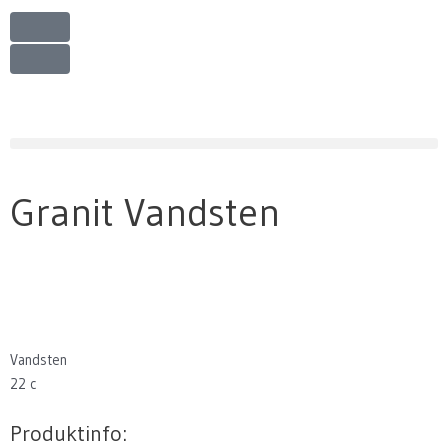
Gå
til
indholdet
Granit Vandsten
Vandsten
22 c
Produktinfo: