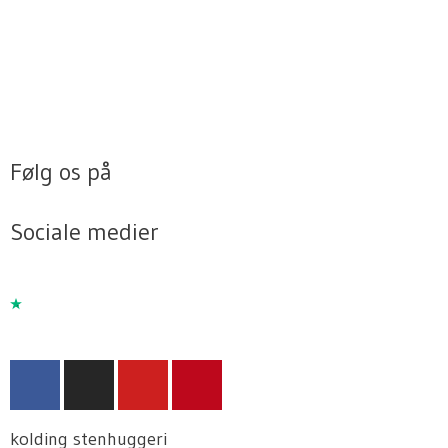
Følg os på
Sociale medier
F
I
Y
P
a
n
o
i
c
s
u
n
kolding stenhuggeri
e
t
t
t