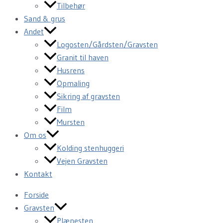
Tilbehør
Sand & grus
Andet
Logosten/Gårdsten/Gravsten
Granit til haven
Husrens
Opmaling
Sikring af gravsten
Film
Mursten
Om os
Kolding stenhuggeri
Vejen Gravsten
Kontakt
Forside
Gravsten
Plænesten