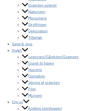
Gravsten poleret
Natursten
Monument
Skrifttyper
Dekoration
Tilbehør
Sand & grus
Andet
Logosten/Gårdsten/Gravsten
Granit til haven
Husrens
Opmaling
Sikring af gravsten
Film
Mursten
Om os
Kolding stenhuggeri