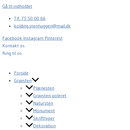
Gå til indholdet
Tlf. 75 50 00 66
kolding.stenhuggeri@mail.dk
Facebook
Instagram
Pinterest
Kontakt os
Ring til os
Forside
Gravsten
Plænesten
Gravsten poleret
Natursten
Monument
Skrifttyper
Dekoration