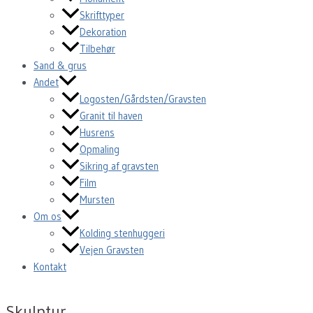
Skrifttyper
Dekoration
Tilbehør
Sand & grus
Andet
Logosten/Gårdsten/Gravsten
Granit til haven
Husrens
Opmaling
Sikring af gravsten
Film
Mursten
Om os
Kolding stenhuggeri
Vejen Gravsten
Kontakt
Skulptur