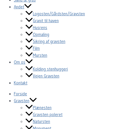
Andet
Logosten/Gårdsten/Gravsten
Granit til haven
Husrens
Opmaling
Sikring af gravsten
Film
Mursten
Om os
Kolding stenhuggeri
Vejen Gravsten
Kontakt
Forside
Gravsten
Plænesten
Gravsten poleret
Natursten
Monument