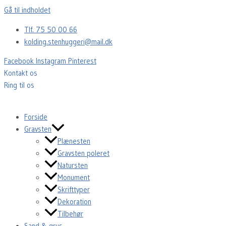
Gå til indholdet
Tlf. 75 50 00 66
kolding.stenhuggeri@mail.dk
Facebook
Instagram
Pinterest
Kontakt os
Ring til os
Forside
Gravsten
Plænesten
Gravsten poleret
Natursten
Monument
Skrifttyper
Dekoration
Tilbehør
Sand & grus